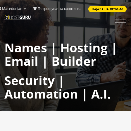
Macedonian
Потрошувачка кошничка
НАЈАВА НА ПРОФИЛ
Toggle
navigat
Names | Hosting |
Email | Builder
Security |
Automation | A.I.